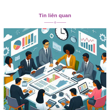
Điều
hướng
Tin liên quan
bài
viết