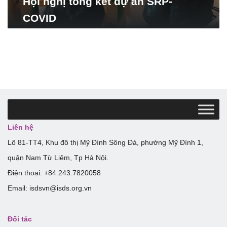
Hội nghị tổng kết dự án SRP-
COVID
Liên hệ
Lô 81-TT4, Khu đô thị Mỹ Đình Sông Đà, phường Mỹ Đình 1,
quận Nam Từ Liêm, Tp Hà Nội.
Điện thoại: +84.243.7820058
Email: isdsvn@isds.org.vn
Đối tác