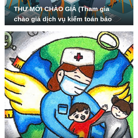
THƯ MỜI CHÀO GIÁ (Tham gia
chào giá dịch vụ kiểm toán báo
cáo tài chính năm 2024 của Viện
Nghiên cứu Phát triển Xã
hội_ISDS)