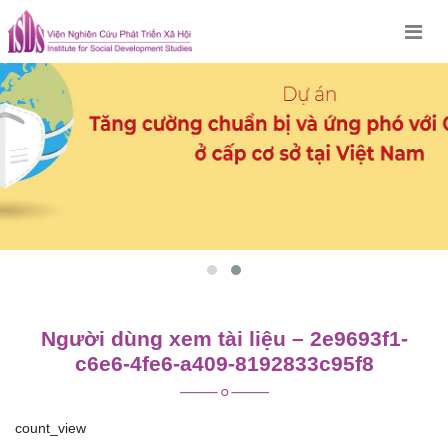
Skip
to
content
Người dùng xem tài liệu – 2e9693f1-
c6e6-4fe6-a409-8192833c95f8
count_view