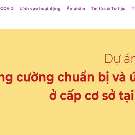
 COVID
Lĩnh vực hoạt động
Ấn phẩm
Tin tức & Tư liệu
T