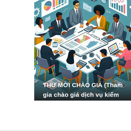
THƯ MỜI CHÀO GIÁ (Tham
gia chào giá dịch vụ kiểm
toán báo cáo tài chính năm
2024 của Viện Nghiên cứu
Phát triển Xã hội_ISDS)