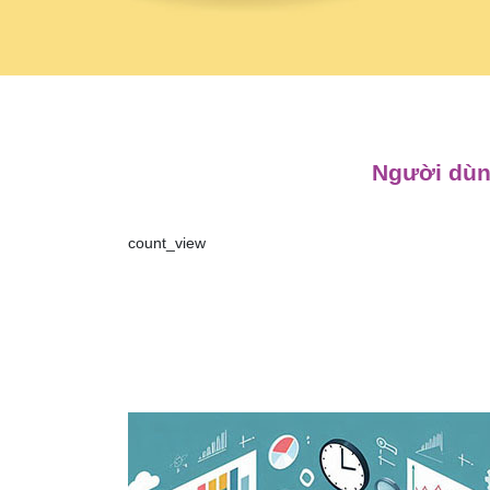
Người dùng
count_view
Điều
hướng
bài
viết