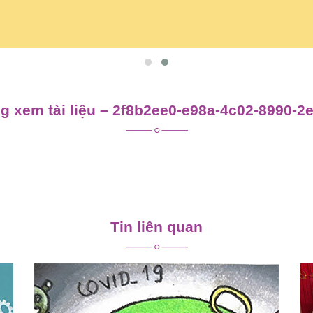
 xem tài liệu – 2f8b2ee0-e98a-4c02-8990-2
Tin liên quan