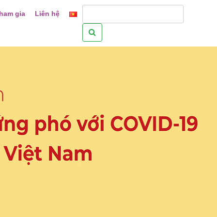
ham gia
Liên hệ
Tìm
kiếm
cho: