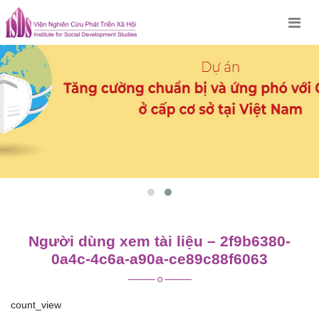
Skip
to
content
Người dùng xem tài liệu – 2f9b6380-
0a4c-4c6a-a90a-ce89c88f6063
count_view