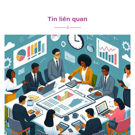
Điều
hướng
Tin liên quan
bài
viết