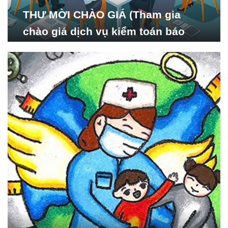
THƯ MỜI CHÀO GIÁ (Tham gia
chào giá dịch vụ kiểm toán báo
cáo tài chính năm 2024 của Viện
Nghiên cứu Phát triển Xã
hội_ISDS)