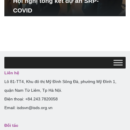
Hội nghị tổng kết dự án SRP-
COVID
Liên hệ
Lô 81-TT4, Khu đô thị Mỹ Đình Sông Đà, phường Mỹ Đình 1,
quận Nam Từ Liêm, Tp Hà Nội.
Điện thoại: +84.243.7820058
Email: isdsvn@isds.org.vn
Đối tác