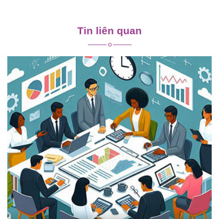
Điều
hướng
Tin liên quan
bài
viết