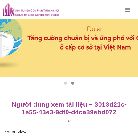
Skip
to
content
Người dùng xem tài liệu – 3013d21c-
1e55-43e3-9df0-d4ca89ebd072
count_view