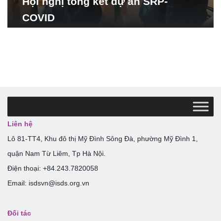
Hội nghị tổng kết dự án SRP-
COVID
Liên hệ
Lô 81-TT4, Khu đô thị Mỹ Đình Sông Đà, phường Mỹ Đình 1,
quận Nam Từ Liêm, Tp Hà Nội.
Điện thoại: +84.243.7820058
Email: isdsvn@isds.org.vn
Đối tác