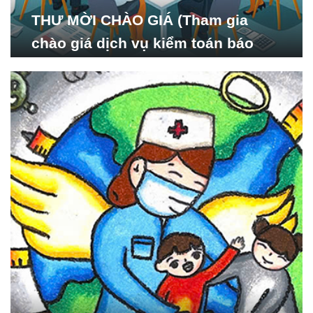
THƯ MỜI CHÀO GIÁ (Tham gia
chào giá dịch vụ kiểm toán báo
cáo tài chính năm 2024 của Viện
Nghiên cứu Phát triển Xã
hội_ISDS)