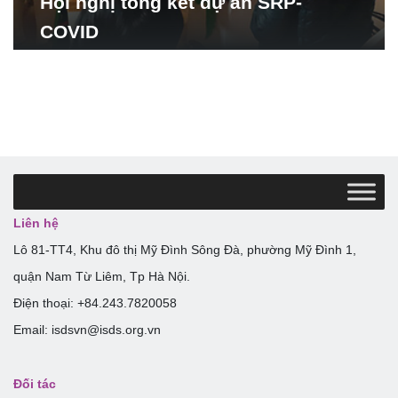
Hội nghị tổng kết dự án SRP-
COVID
Liên hệ
Lô 81-TT4, Khu đô thị Mỹ Đình Sông Đà, phường Mỹ Đình 1,
quận Nam Từ Liêm, Tp Hà Nội.
Điện thoại: +84.243.7820058
Email: isdsvn@isds.org.vn
Đối tác