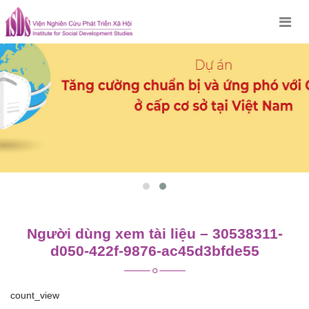
Skip
to
content
Người dùng xem tài liệu – 30538311-
d050-422f-9876-ac45d3bfde55
count_view