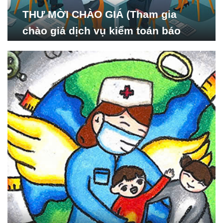
THƯ MỜI CHÀO GIÁ (Tham gia
chào giá dịch vụ kiểm toán báo
cáo tài chính năm 2024 của Viện
Nghiên cứu Phát triển Xã
hội_ISDS)