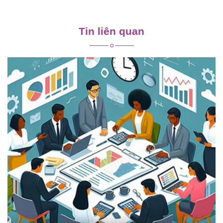
Điều
hướng
Tin liên quan
bài
viết