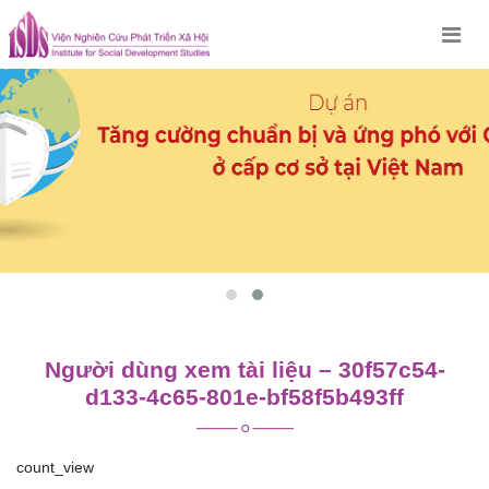
Skip
to
content
Người dùng xem tài liệu – 30f57c54-
d133-4c65-801e-bf58f5b493ff
count_view