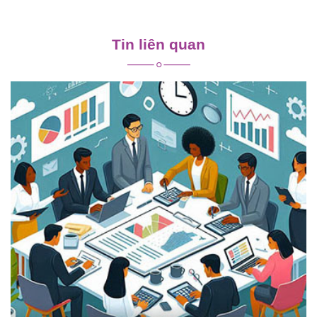
Điều
hướng
Tin liên quan
bài
viết