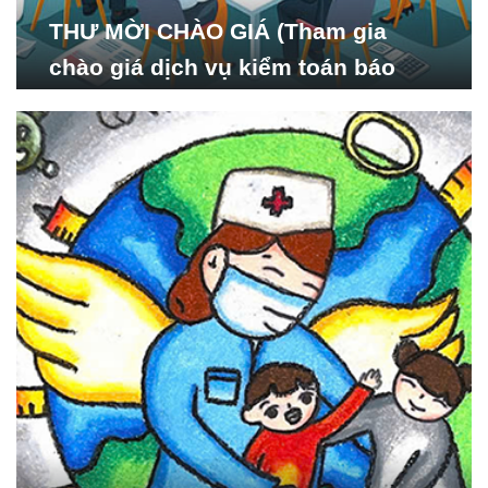
THƯ MỜI CHÀO GIÁ (Tham gia
chào giá dịch vụ kiểm toán báo
cáo tài chính năm 2024 của Viện
Nghiên cứu Phát triển Xã
hội_ISDS)