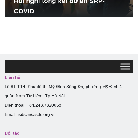
Hội nghị tổng kết dự án SRP-
COVID
Liên hệ
Lô 81-TT4, Khu đô thị Mỹ Đình Sông Đà, phường Mỹ Đình 1,
quận Nam Từ Liêm, Tp Hà Nội.
Điện thoại: +84.243.7820058
Email: isdsvn@isds.org.vn
Đối tác