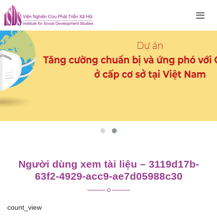
Skip
to
content
Người dùng xem tài liệu – 3119d17b-
63f2-4929-acc9-ae7d05988c30
count_view