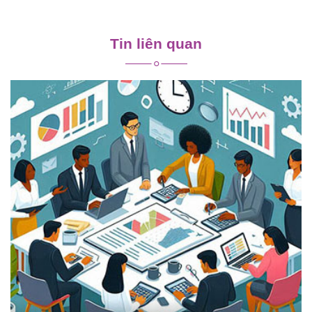
Điều
hướng
Tin liên quan
bài
viết