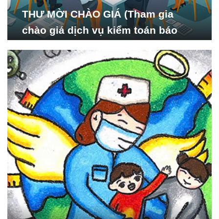
THƯ MỜI CHÀO GIÁ (Tham gia
chào giá dịch vụ kiểm toán báo
cáo tài chính năm 2024 của Viện
Nghiên cứu Phát triển Xã
hội_ISDS)