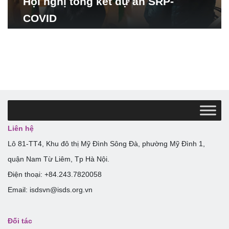
Hội nghị tổng kết dự án SRP-
COVID
Liên hệ
Lô 81-TT4, Khu đô thị Mỹ Đình Sông Đà, phường Mỹ Đình 1,
quận Nam Từ Liêm, Tp Hà Nội.
Điện thoại: +84.243.7820058
Email: isdsvn@isds.org.vn
Đối tác