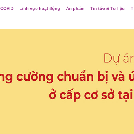
 COVID
Lĩnh vực hoạt động
Ấn phẩm
Tin tức & Tư liệu
T