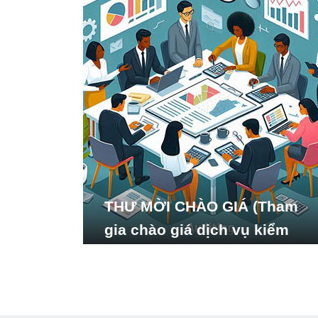
THƯ MỜI CHÀO GIÁ (Tham
gia chào giá dịch vụ kiểm
toán báo cáo tài chính năm
2024 của Viện Nghiên cứu
Phát triển Xã hội_ISDS)