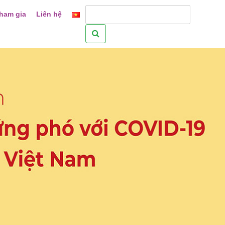
ham gia
Liên hệ
Tìm
kiếm
cho: