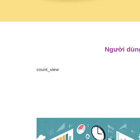
Người dùng
count_view
Điều
hướng
bài
viết