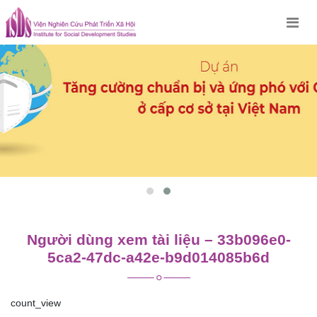
Skip
to
content
Người dùng xem tài liệu – 33b096e0-
5ca2-47dc-a42e-b9d014085b6d
count_view