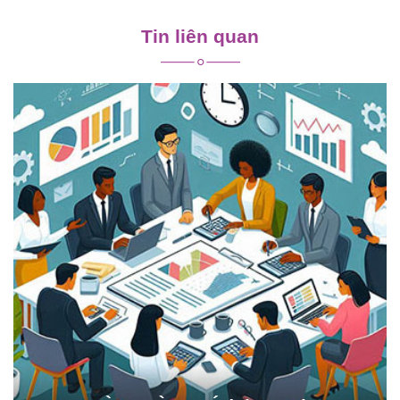
Điều
Tin liên quan
hướng
bài
viết