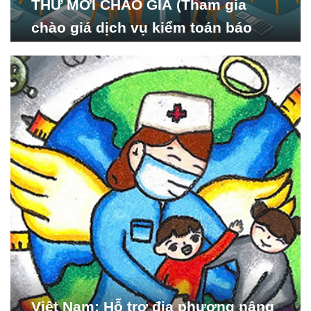
THƯ MỜI CHÀO GIÁ (Tham gia
chào giá dịch vụ kiểm toán báo
cáo tài chính năm 2024 của Viện
Nghiên cứu Phát triển Xã
hội_ISDS)
Việt Nam: Hỗ trợ địa phương nâng