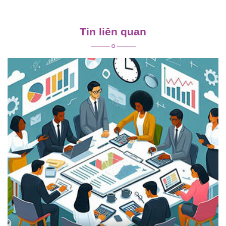
Điều
hướng
Tin liên quan
bài
viết