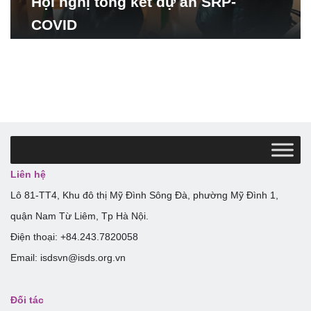
Hội nghị tổng kết dự án SRP-
COVID
Liên hệ
Lô 81-TT4, Khu đô thị Mỹ Đình Sông Đà, phường Mỹ Đình 1,
quận Nam Từ Liêm, Tp Hà Nội.
Điện thoại: +84.243.7820058
Email: isdsvn@isds.org.vn
Đối tác