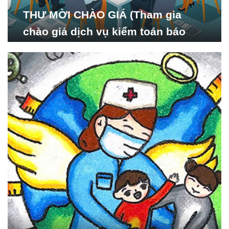
THƯ MỜI CHÀO GIÁ (Tham gia
chào giá dịch vụ kiểm toán báo
cáo tài chính năm 2024 của Viện
Nghiên cứu Phát triển Xã
hội_ISDS)