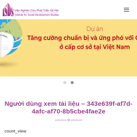
Skip
to
content
Người dùng xem tài liệu – 343e639f-af7d-
4afc-af70-8b5cbe4fae2e
count_view