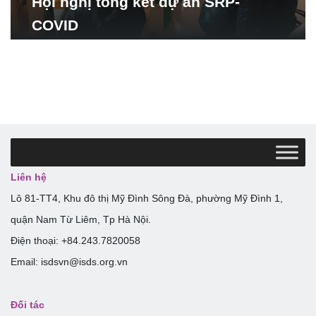
Hội nghị tổng kết dự án SRP-
COVID
Liên hệ
Lô 81-TT4, Khu đô thị Mỹ Đình Sông Đà, phường Mỹ Đình 1,
quận Nam Từ Liêm, Tp Hà Nội.
Điện thoại: +84.243.7820058
Email: isdsvn@isds.org.vn
Đối tác