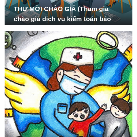
THƯ MỜI CHÀO GIÁ (Tham gia
chào giá dịch vụ kiểm toán báo
cáo tài chính năm 2024 của Viện
Nghiên cứu Phát triển Xã
hội_ISDS)