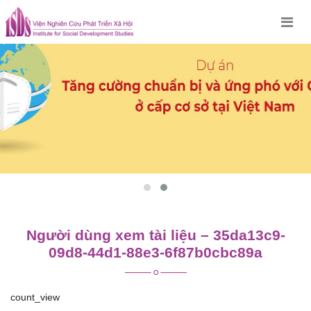
Skip
to
content
Người dùng xem tài liệu – 35da13c9-
09d8-44d1-88e3-6f87b0cbc89a
count_view