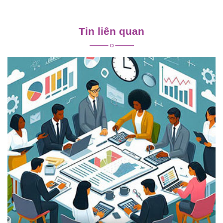
Điều
hướng
Tin liên quan
bài
viết