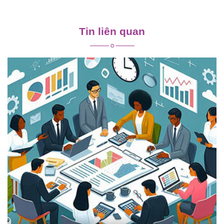
Điều
hướng
Tin liên quan
bài
viết