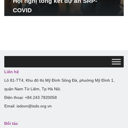
Hội nghị tổng kết dự án SRP-
COVID
Liên hệ
Lô 81-TT4, Khu đô thị Mỹ Đình Sông Đà, phường Mỹ Đình 1,
quận Nam Từ Liêm, Tp Hà Nội.
Điện thoại: +84.243.7820058
Email: isdsvn@isds.org.vn
Đối tác