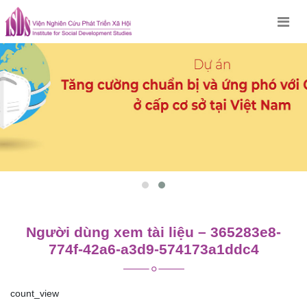
Skip
to
content
Người dùng xem tài liệu – 365283e8-
774f-42a6-a3d9-574173a1ddc4
count_view