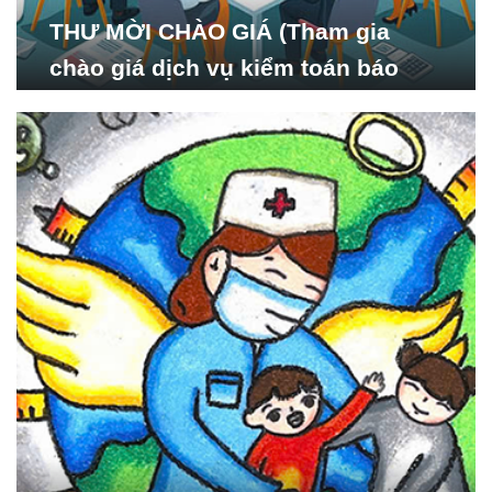
THƯ MỜI CHÀO GIÁ (Tham gia
chào giá dịch vụ kiểm toán báo
cáo tài chính năm 2024 của Viện
Nghiên cứu Phát triển Xã
hội_ISDS)