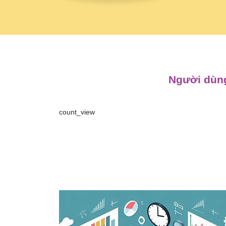
Người dùng
count_view
Điều
hướng
bài
viết