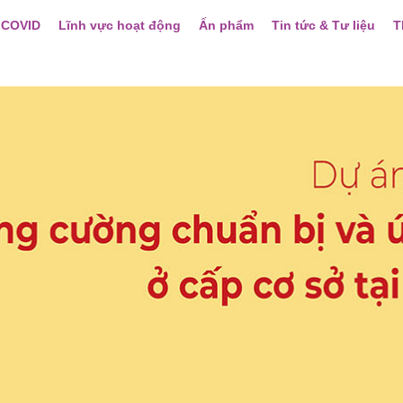
 COVID
Lĩnh vực hoạt động
Ấn phẩm
Tin tức & Tư liệu
T