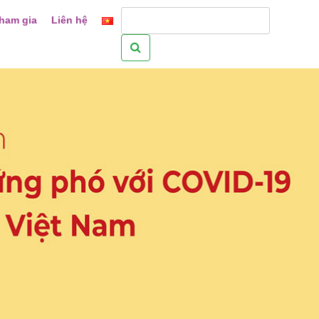
ham gia
Liên hệ
Tìm
kiếm
cho: