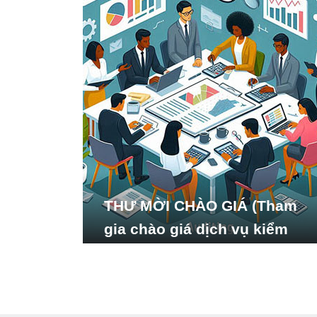
THƯ MỜI CHÀO GIÁ (Tham
gia chào giá dịch vụ kiểm
toán báo cáo tài chính năm
2024 của Viện Nghiên cứu
Phát triển Xã hội_ISDS)