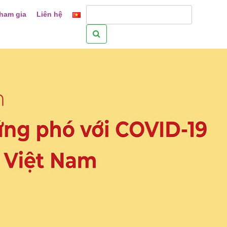
ham gia
Liên hệ
Tìm
kiếm
cho: