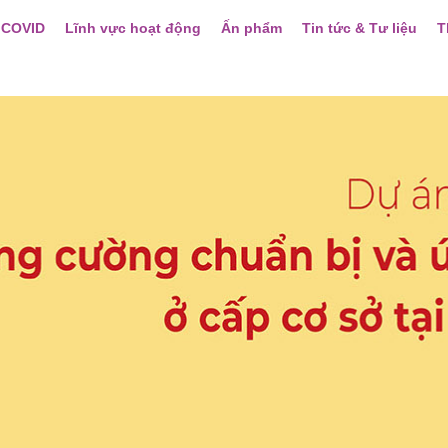
 COVID
Lĩnh vực hoạt động
Ấn phẩm
Tin tức & Tư liệu
T