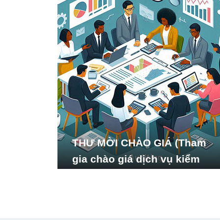
THƯ MỜI CHÀO GIÁ (Tham
gia chào giá dịch vụ kiểm
toán báo cáo tài chính năm
2024 của Viện Nghiên cứu
Phát triển Xã hội_ISDS)