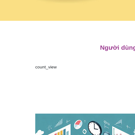
Người dùng
count_view
Điều
hướng
bài
viết