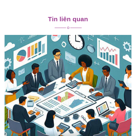
Điều
hướng
Tin liên quan
bài
viết