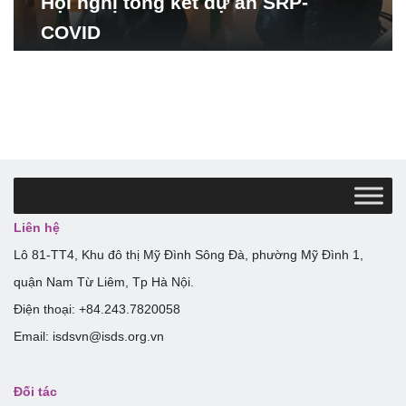
Hội nghị tổng kết dự án SRP-
COVID
Liên hệ
Lô 81-TT4, Khu đô thị Mỹ Đình Sông Đà, phường Mỹ Đình 1,
quận Nam Từ Liêm, Tp Hà Nội.
Điện thoại: +84.243.7820058
Email: isdsvn@isds.org.vn
Đối tác