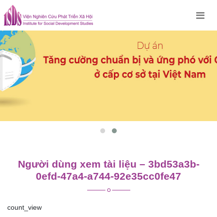
Skip
to
content
Người dùng xem tài liệu – 3bd53a3b-
0efd-47a4-a744-92e35cc0fe47
count_view