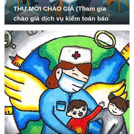
THƯ MỜI CHÀO GIÁ (Tham gia
chào giá dịch vụ kiểm toán báo
cáo tài chính năm 2024 của Viện
Nghiên cứu Phát triển Xã
hội_ISDS)