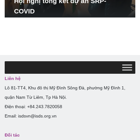
Hội nghị tổng kết dự án SRP-
COVID
Liên hệ
Lô 81-TT4, Khu đô thị Mỹ Đình Sông Đà, phường Mỹ Đình 1,
quận Nam Từ Liêm, Tp Hà Nội.
Điện thoại: +84.243.7820058
Email: isdsvn@isds.org.vn
Đối tác