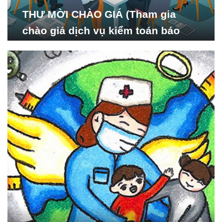
THƯ MỜI CHÀO GIÁ (Tham gia
chào giá dịch vụ kiểm toán báo
cáo tài chính năm 2024 của Viện
Nghiên cứu Phát triển Xã
hội_ISDS)