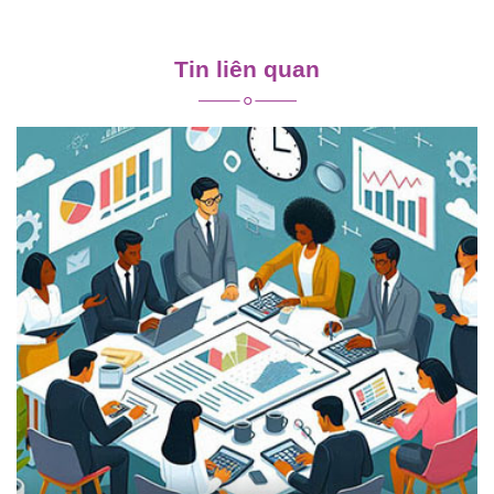
Điều
hướng
Tin liên quan
bài
viết