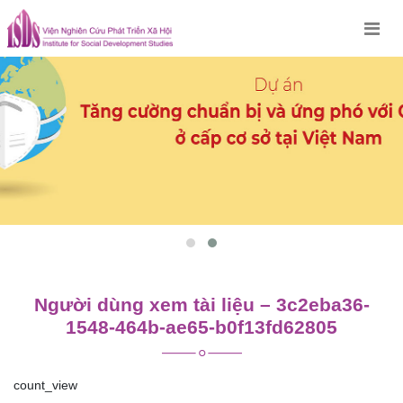
Skip
to
content
Người dùng xem tài liệu – 3c2eba36-
1548-464b-ae65-b0f13fd62805
count_view