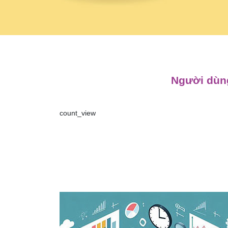
Người dùng
count_view
Điều
hướng
bài
viết