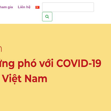
ham gia
Liên hệ
Tìm
kiếm
cho: