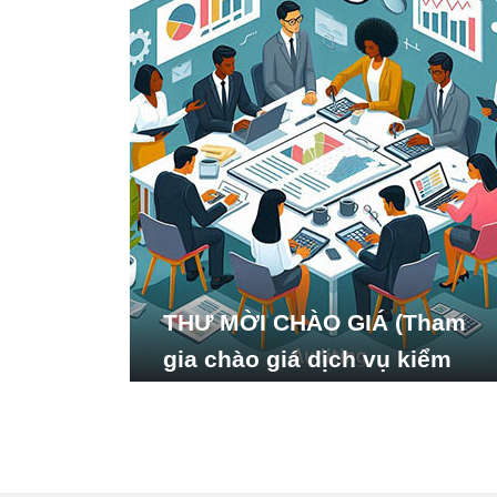
THƯ MỜI CHÀO GIÁ (Tham
gia chào giá dịch vụ kiểm
toán báo cáo tài chính năm
2024 của Viện Nghiên cứu
Phát triển Xã hội_ISDS)