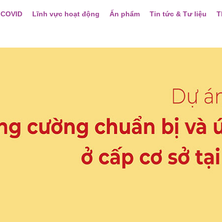
 COVID
Lĩnh vực hoạt động
Ấn phẩm
Tin tức & Tư liệu
T