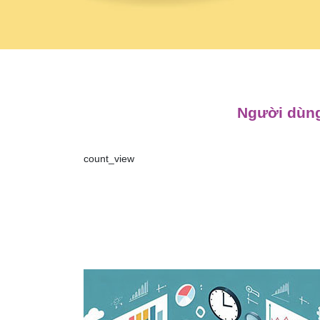
Người dùng
count_view
Điều
hướng
bài
viết