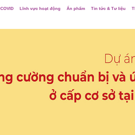
 COVID
Lĩnh vực hoạt động
Ấn phẩm
Tin tức & Tư liệu
T