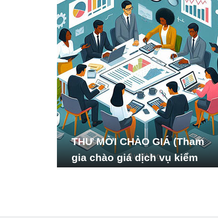
THƯ MỜI CHÀO GIÁ (Tham
gia chào giá dịch vụ kiểm
toán báo cáo tài chính năm
2024 của Viện Nghiên cứu
Phát triển Xã hội_ISDS)