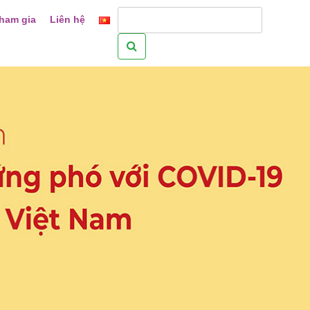
ham gia
Liên hệ
Tìm
kiếm
cho: