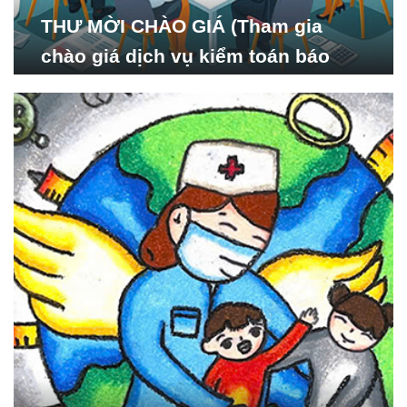
THƯ MỜI CHÀO GIÁ (Tham gia
chào giá dịch vụ kiểm toán báo
cáo tài chính năm 2024 của Viện
Nghiên cứu Phát triển Xã
hội_ISDS)