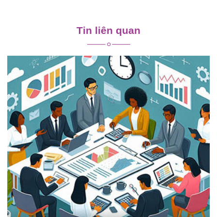
Điều
hướng
Tin liên quan
bài
viết