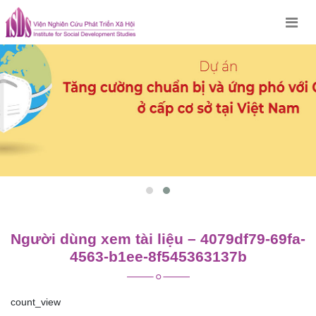
Skip
to
content
Người dùng xem tài liệu – 4079df79-69fa-
4563-b1ee-8f545363137b
count_view