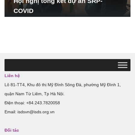
Hội nghị tổng kết dự án SRP-
COVID
Liên hệ
Lô 81-TT4, Khu đô thị Mỹ Đình Sông Đà, phường Mỹ Đình 1,
quận Nam Từ Liêm, Tp Hà Nội.
Điện thoại: +84.243.7820058
Email: isdsvn@isds.org.vn
Đối tác