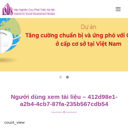
Skip
to
content
Người dùng xem tài liệu – 412d98e1-
a2b4-4cb7-87fa-235b567cdb54
count_view