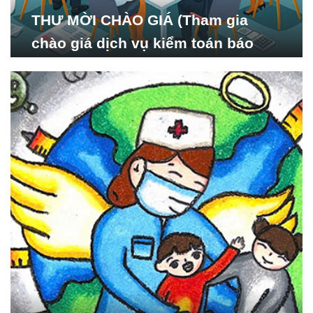
THƯ MỜI CHÀO GIÁ (Tham gia
chào giá dịch vụ kiểm toán báo
cáo tài chính năm 2024 của Viện
Nghiên cứu Phát triển Xã
hội_ISDS)