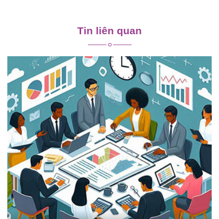
Điều
hướng
Tin liên quan
bài
viết