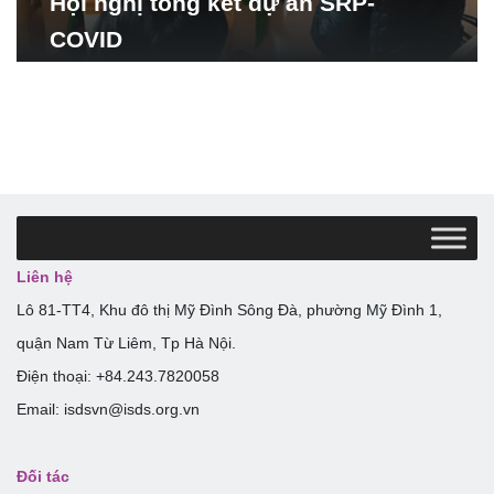
Hội nghị tổng kết dự án SRP-
COVID
Liên hệ
Lô 81-TT4, Khu đô thị Mỹ Đình Sông Đà, phường Mỹ Đình 1,
quận Nam Từ Liêm, Tp Hà Nội.
Điện thoại: +84.243.7820058
Email: isdsvn@isds.org.vn
Đối tác