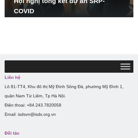
Hội nghị tổng kết dự án SRP-
COVID
Liên hệ
Lô 81-TT4, Khu đô thị Mỹ Đình Sông Đà, phường Mỹ Đình 1,
quận Nam Từ Liêm, Tp Hà Nội.
Điện thoại: +84.243.7820058
Email: isdsvn@isds.org.vn
Đối tác