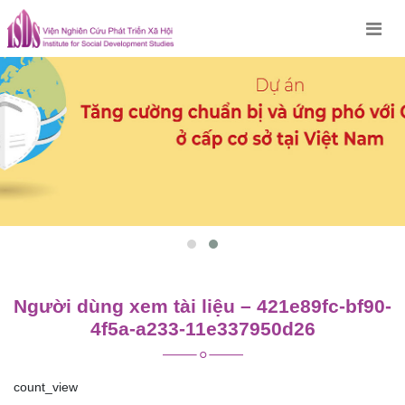
Skip
to
content
Người dùng xem tài liệu – 421e89fc-bf90-
4f5a-a233-11e337950d26
count_view