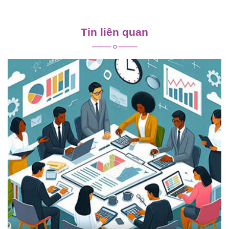
Điều
hướng
Tin liên quan
bài
viết