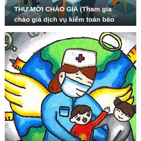
THƯ MỜI CHÀO GIÁ (Tham gia
chào giá dịch vụ kiểm toán báo
cáo tài chính năm 2024 của Viện
Nghiên cứu Phát triển Xã
hội_ISDS)