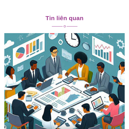
Điều
hướng
Tin liên quan
bài
viết