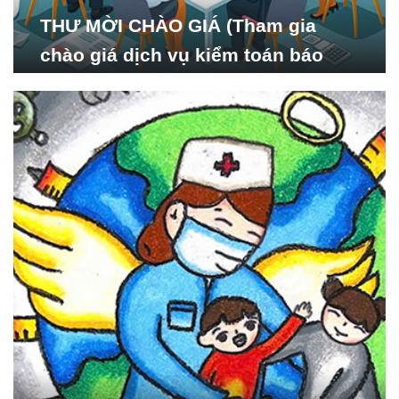
THƯ MỜI CHÀO GIÁ (Tham gia
chào giá dịch vụ kiểm toán báo
cáo tài chính năm 2024 của Viện
Nghiên cứu Phát triển Xã
hội_ISDS)