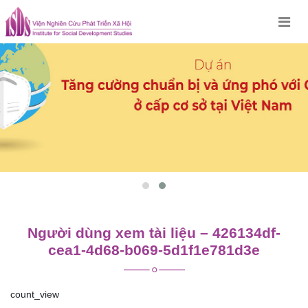
Skip
to
content
Người dùng xem tài liệu – 426134df-
cea1-4d68-b069-5d1f1e781d3e
count_view