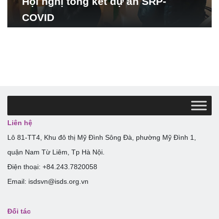
Hội nghị tổng kết dự án SRP-
COVID
Liên hệ
Lô 81-TT4, Khu đô thị Mỹ Đình Sông Đà, phường Mỹ Đình 1,
quận Nam Từ Liêm, Tp Hà Nội.
Điện thoại: +84.243.7820058
Email: isdsvn@isds.org.vn
Đối tác