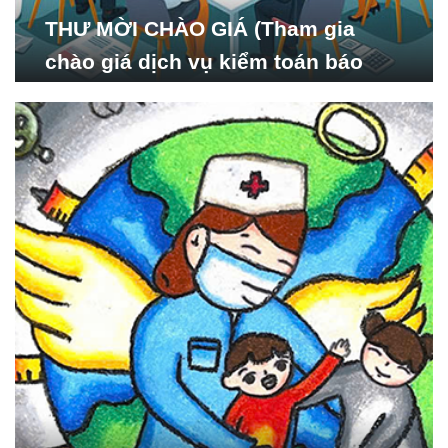
THƯ MỜI CHÀO GIÁ (Tham gia
chào giá dịch vụ kiểm toán báo
cáo tài chính năm 2024 của Viện
Nghiên cứu Phát triển Xã
hội_ISDS)