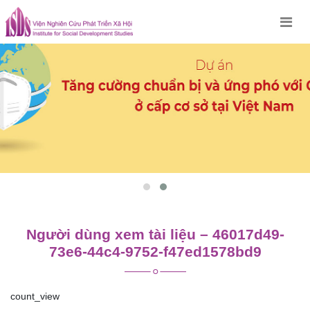
Skip
to
content
Người dùng xem tài liệu – 46017d49-
73e6-44c4-9752-f47ed1578bd9
count_view