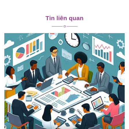
Điều
hướng
Tin liên quan
bài
viết