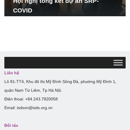
Hội nghị tổng kết dự án SRP-
COVID
Liên hệ
Lô 81-TT4, Khu đô thị Mỹ Đình Sông Đà, phường Mỹ Đình 1,
quận Nam Từ Liêm, Tp Hà Nội.
Điện thoại: +84.243.7820058
Email: isdsvn@isds.org.vn
Đối tác