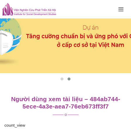
Skip
to
content
Người dùng xem tài liệu – 484ab744-
5ece-4a3e-aea7-76eb673ff3f7
count_view