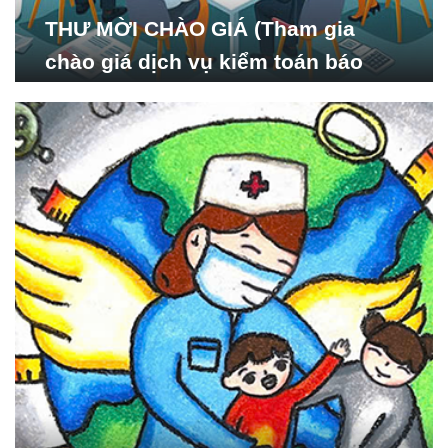
THƯ MỜI CHÀO GIÁ (Tham gia
chào giá dịch vụ kiểm toán báo
cáo tài chính năm 2024 của Viện
Nghiên cứu Phát triển Xã
hội_ISDS)