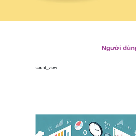
Người dùng
count_view
Điều
hướng
bài
viết