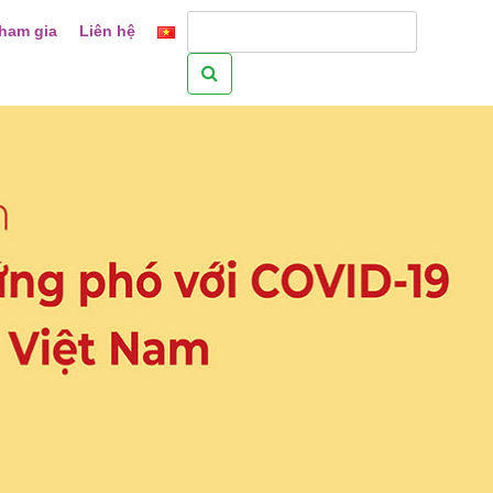
ham gia
Liên hệ
Tìm
kiếm
cho: