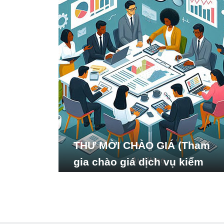
THƯ MỜI CHÀO GIÁ (Tham
gia chào giá dịch vụ kiểm
toán báo cáo tài chính năm
2024 của Viện Nghiên cứu
Phát triển Xã hội_ISDS)