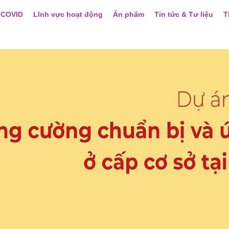
 COVID
Lĩnh vực hoạt động
Ấn phẩm
Tin tức & Tư liệu
T