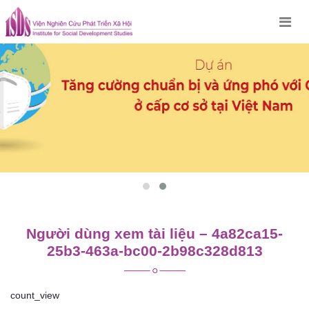
Skip
to
content
Người dùng xem tài liệu – 4a82ca15-
25b3-463a-bc00-2b98c328d813
count_view