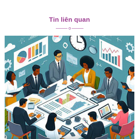
Điều
hướng
Tin liên quan
bài
viết