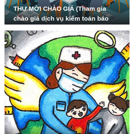
THƯ MỜI CHÀO GIÁ (Tham gia
chào giá dịch vụ kiểm toán báo
cáo tài chính năm 2024 của Viện
Nghiên cứu Phát triển Xã
hội_ISDS)