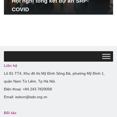
Hội nghị tổng kết dự án SRP-
COVID
Liên hệ
Lô 81-TT4, Khu đô thị Mỹ Đình Sông Đà, phường Mỹ Đình 1,
quận Nam Từ Liêm, Tp Hà Nội.
Điện thoại: +84.243.7820058
Email: isdsvn@isds.org.vn
Đối tác