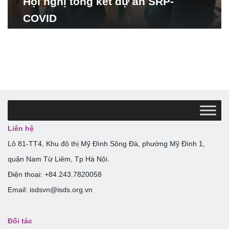
Hội nghị tổng kết dự án SRP-
COVID
Liên hệ
Lô 81-TT4, Khu đô thị Mỹ Đình Sông Đà, phường Mỹ Đình 1,
quận Nam Từ Liêm, Tp Hà Nội.
Điện thoại: +84.243.7820058
Email: isdsvn@isds.org.vn
Đối tác