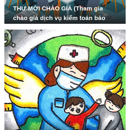
THƯ MỜI CHÀO GIÁ (Tham gia
chào giá dịch vụ kiểm toán báo
cáo tài chính năm 2024 của Viện
Nghiên cứu Phát triển Xã
hội_ISDS)