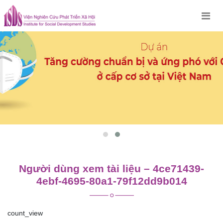
Skip
to
content
Người dùng xem tài liệu – 4ce71439-
4ebf-4695-80a1-79f12dd9b014
count_view