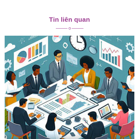
Điều
hướng
Tin liên quan
bài
viết