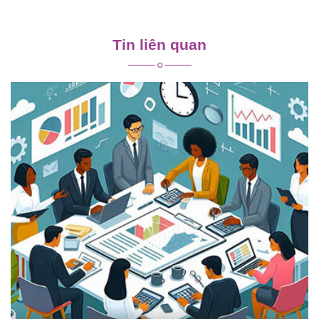
Điều
hướng
Tin liên quan
bài
viết