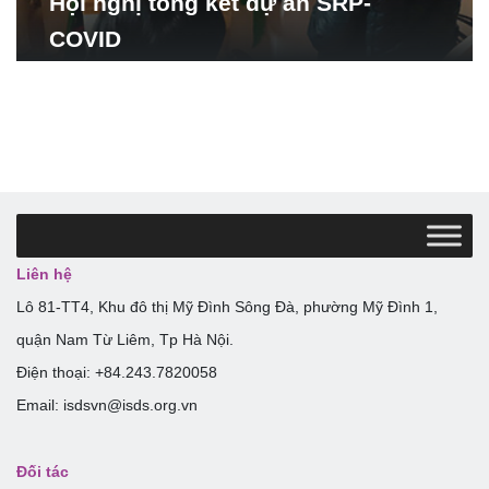
Hội nghị tổng kết dự án SRP-
COVID
Liên hệ
Lô 81-TT4, Khu đô thị Mỹ Đình Sông Đà, phường Mỹ Đình 1,
quận Nam Từ Liêm, Tp Hà Nội.
Điện thoại: +84.243.7820058
Email: isdsvn@isds.org.vn
Đối tác