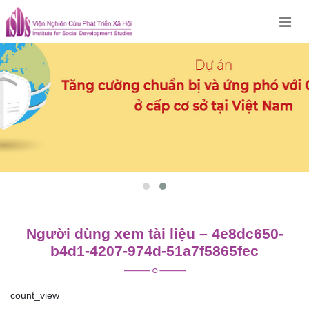
Skip
to
content
Người dùng xem tài liệu – 4e8dc650-
b4d1-4207-974d-51a7f5865fec
count_view