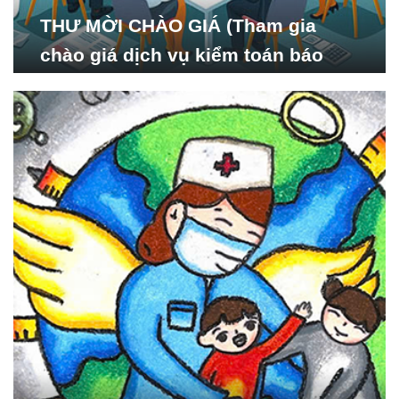
THƯ MỜI CHÀO GIÁ (Tham gia
chào giá dịch vụ kiểm toán báo
cáo tài chính năm 2024 của Viện
Nghiên cứu Phát triển Xã
hội_ISDS)