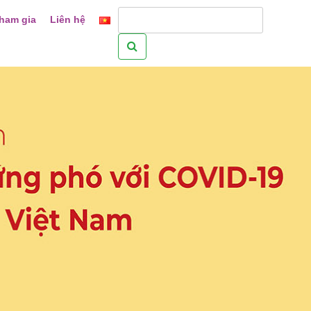
ham gia
Liên hệ
Tìm
kiếm
cho: