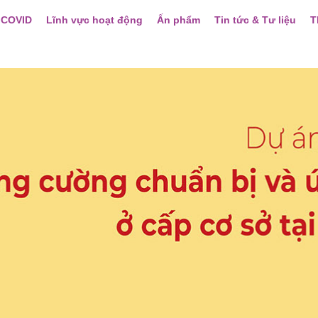
 COVID
Lĩnh vực hoạt động
Ấn phẩm
Tin tức & Tư liệu
T