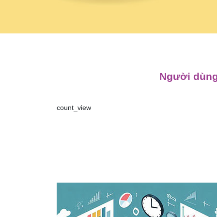
Người dùng
count_view
Điều
hướng
bài
viết