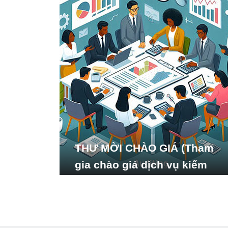
THƯ MỜI CHÀO GIÁ (Tham
gia chào giá dịch vụ kiểm
toán báo cáo tài chính năm
2024 của Viện Nghiên cứu
Phát triển Xã hội_ISDS)