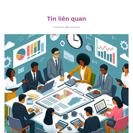
Điều
hướng
Tin liên quan
bài
viết