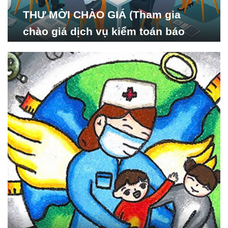
THƯ MỜI CHÀO GIÁ (Tham gia
chào giá dịch vụ kiểm toán báo
cáo tài chính năm 2024 của Viện
Nghiên cứu Phát triển Xã
hội_ISDS)