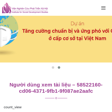
Skip
to
content
Người dùng xem tài liệu – 58522160-
cd06-4371-9fb1-9f087ae2aafc
count_view