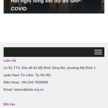
Hội nghị tổng kết dự án SRP-
COVID
Liên hệ
Lô 81-TT4, Khu đô thị Mỹ Đình Sông Đà, phường Mỹ Đình 1,
quận Nam Từ Liêm, Tp Hà Nội.
Điện thoại: +84.243.7820058
Email: isdsvn@isds.org.vn
Đối tác