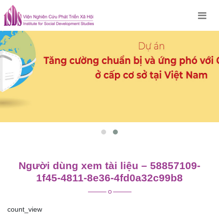
Skip
to
content
Người dùng xem tài liệu – 58857109-
1f45-4811-8e36-4fd0a32c99b8
count_view