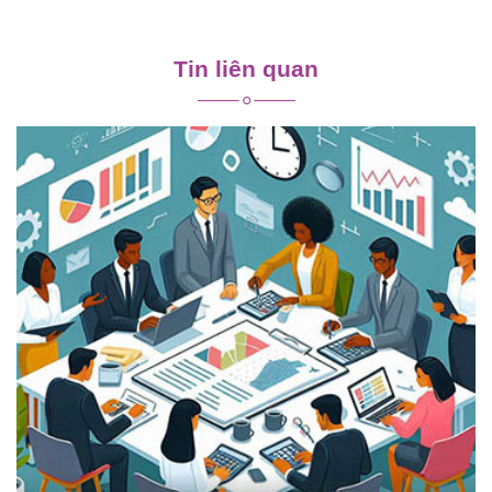
Điều
hướng
Tin liên quan
bài
viết