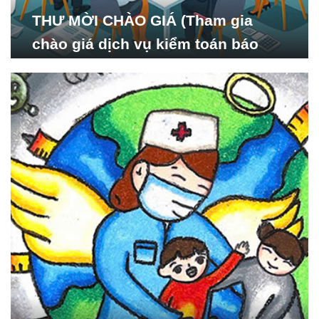
THƯ MỜI CHÀO GIÁ (Tham gia
chào giá dịch vụ kiểm toán báo
cáo tài chính năm 2024 của Viện
Nghiên cứu Phát triển Xã
hội_ISDS)