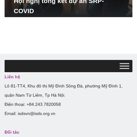
Hội nghị tổng kết dự án SRP-
COVID
Liên hệ
Lô 81-TT4, Khu đô thị Mỹ Đình Sông Đà, phường Mỹ Đình 1,
quận Nam Từ Liêm, Tp Hà Nội.
Điện thoại: +84.243.7820058
Email: isdsvn@isds.org.vn
Đối tác