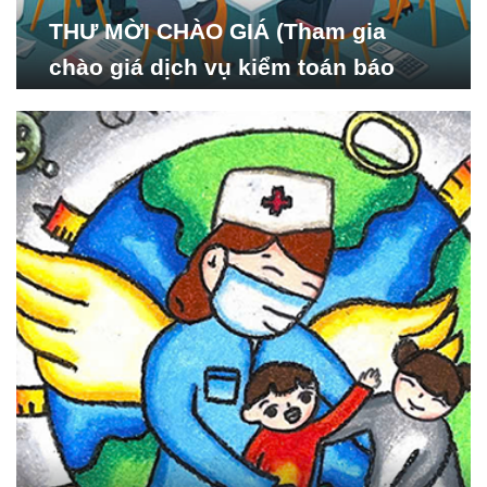
THƯ MỜI CHÀO GIÁ (Tham gia
chào giá dịch vụ kiểm toán báo
cáo tài chính năm 2024 của Viện
Nghiên cứu Phát triển Xã
hội_ISDS)