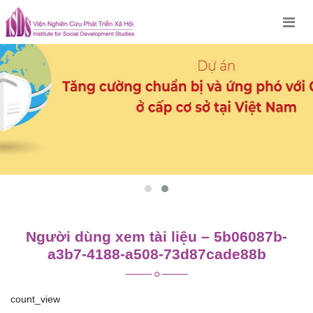
Skip
to
content
Người dùng xem tài liệu – 5b06087b-
a3b7-4188-a508-73d87cade88b
count_view