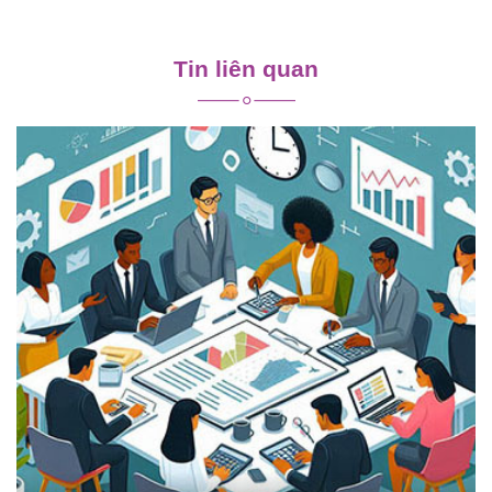
Điều
hướng
Tin liên quan
bài
viết