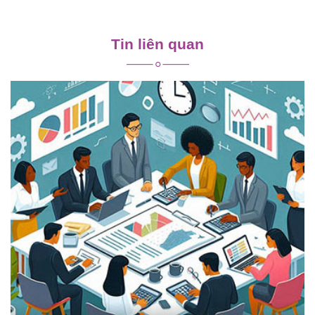
Điều
hướng
Tin liên quan
bài
viết