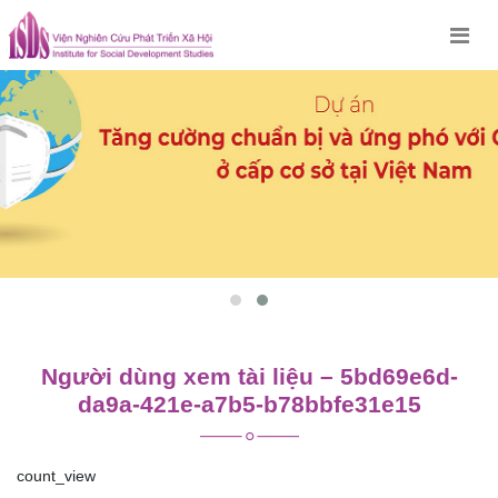
Skip
to
content
Người dùng xem tài liệu – 5bd69e6d-
da9a-421e-a7b5-b78bbfe31e15
count_view