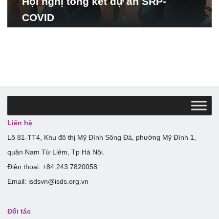
Hội nghị tổng kết dự án SRP-
COVID
Liên hệ
Lô 81-TT4, Khu đô thị Mỹ Đình Sông Đà, phường Mỹ Đình 1,
quận Nam Từ Liêm, Tp Hà Nội.
Điện thoại: +84.243.7820058
Email: isdsvn@isds.org.vn
Đối tác