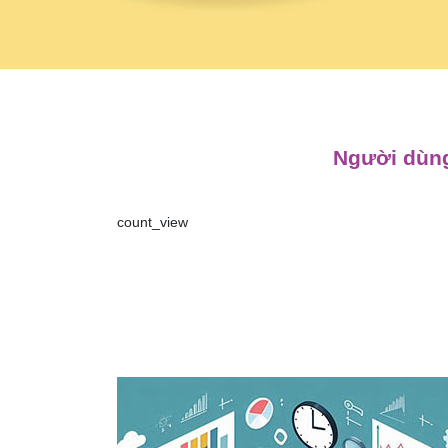
Người dùng
count_view
Điều
hướng
bài
viết