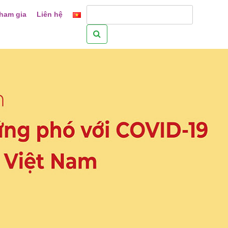
ham gia
Liên hệ
Tìm
kiếm
cho: