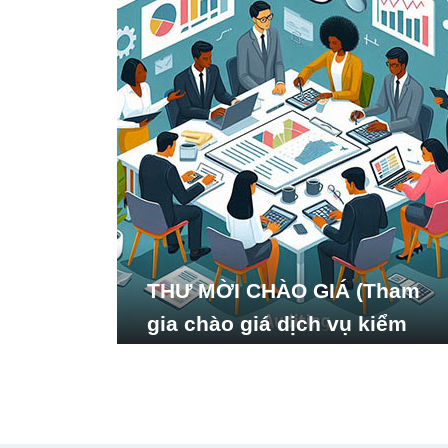
THƯ MỜI CHÀO GIÁ (Tham
gia chào giá dịch vụ kiểm
toán báo cáo tài chính năm
2024 của Viện Nghiên cứu
Phát triển Xã hội_ISDS)