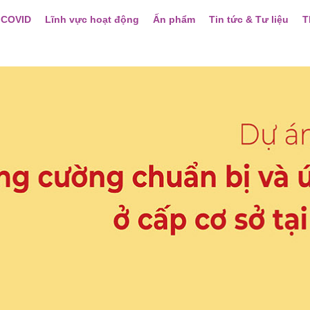
 COVID
Lĩnh vực hoạt động
Ấn phẩm
Tin tức & Tư liệu
T