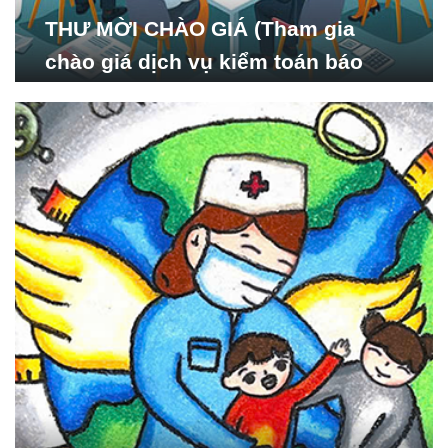
THƯ MỜI CHÀO GIÁ (Tham gia
chào giá dịch vụ kiểm toán báo
cáo tài chính năm 2024 của Viện
Nghiên cứu Phát triển Xã
hội_ISDS)