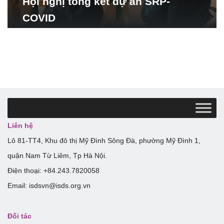
Hội nghị tổng kết dự án SRP-
COVID
Liên hệ
Lô 81-TT4, Khu đô thị Mỹ Đình Sông Đà, phường Mỹ Đình 1,
quận Nam Từ Liêm, Tp Hà Nội.
Điện thoại: +84.243.7820058
Email: isdsvn@isds.org.vn
Đối tác