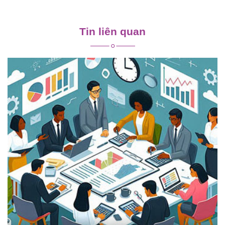
Điều
hướng
Tin liên quan
bài
viết