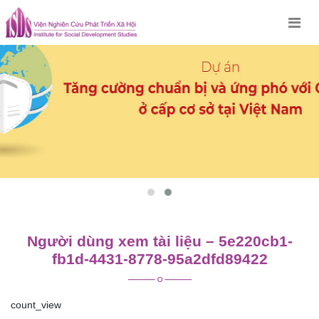
Skip
to
content
Người dùng xem tài liệu – 5e220cb1-
fb1d-4431-8778-95a2dfd89422
count_view