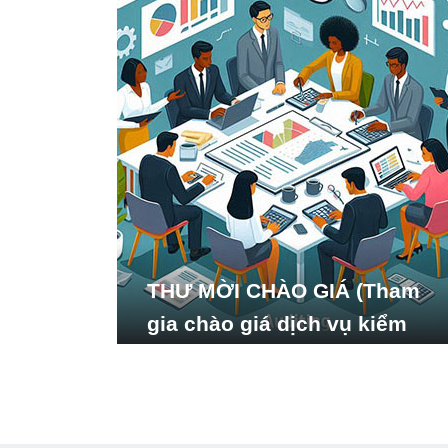
THƯ MỜI CHÀO GIÁ (Tham
gia chào giá dịch vụ kiểm
toán báo cáo tài chính năm
2024 của Viện Nghiên cứu
Phát triển Xã hội_ISDS)