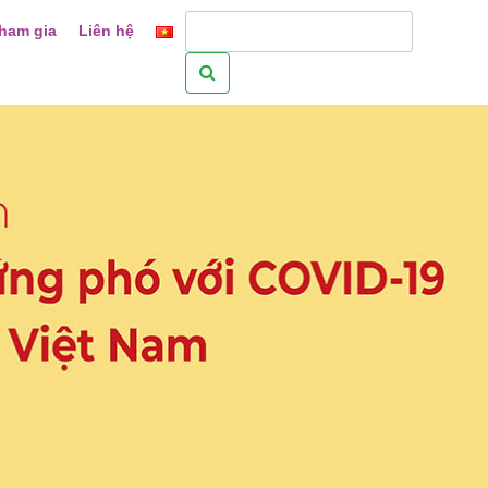
ham gia
Liên hệ
Tìm
kiếm
cho: