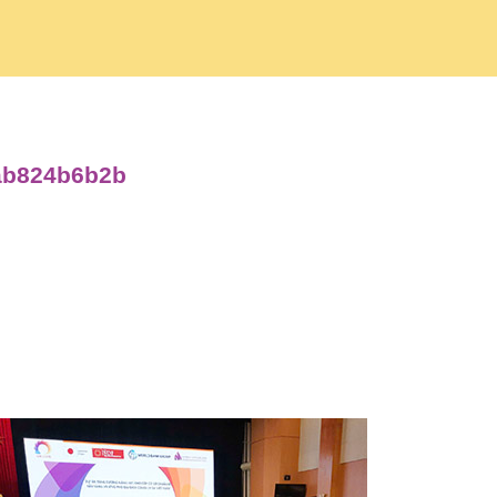
3ab824b6b2b