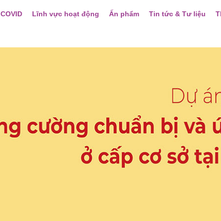
 COVID
Lĩnh vực hoạt động
Ấn phẩm
Tin tức & Tư liệu
T