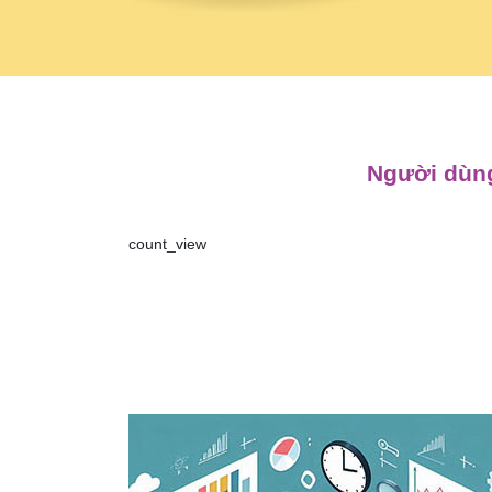
Người dùng
count_view
Điều
hướng
bài
viết