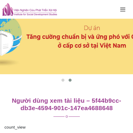
Skip
to
content
Người dùng xem tài liệu – 5f44b9cc-
db3e-4594-901c-147ea4688648
count_view