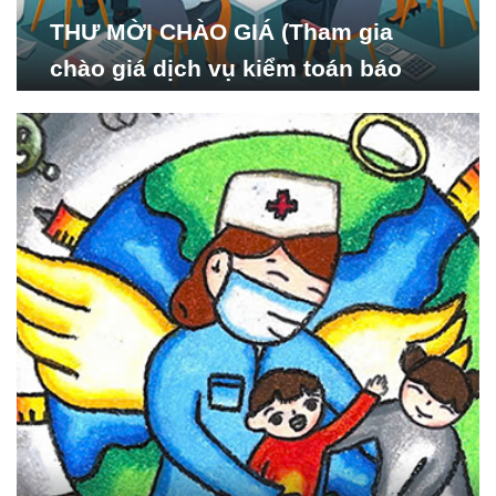
THƯ MỜI CHÀO GIÁ (Tham gia
chào giá dịch vụ kiểm toán báo
cáo tài chính năm 2024 của Viện
Nghiên cứu Phát triển Xã
hội_ISDS)