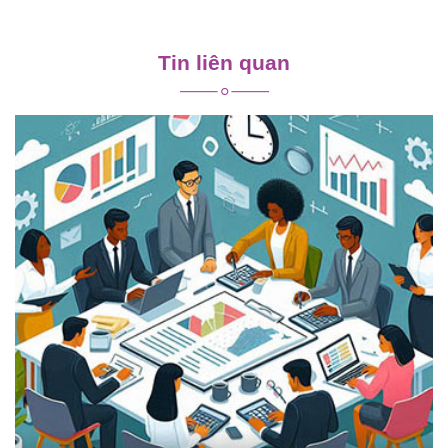
Điều
hướng
Tin liên quan
bài
viết