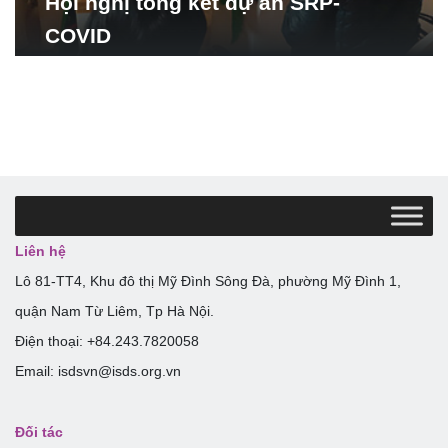
Hội nghị tổng kết dự án SRP-
COVID
Liên hệ
Lô 81-TT4, Khu đô thị Mỹ Đình Sông Đà, phường Mỹ Đình 1,
quận Nam Từ Liêm, Tp Hà Nội.
Điện thoại: +84.243.7820058
Email: isdsvn@isds.org.vn
Đối tác