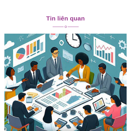
Điều
hướng
Tin liên quan
bài
viết