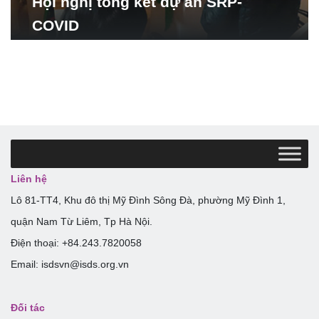
Hội nghị tổng kết dự án SRP-
COVID
Liên hệ
Lô 81-TT4, Khu đô thị Mỹ Đình Sông Đà, phường Mỹ Đình 1,
quận Nam Từ Liêm, Tp Hà Nội.
Điện thoại: +84.243.7820058
Email: isdsvn@isds.org.vn
Đối tác