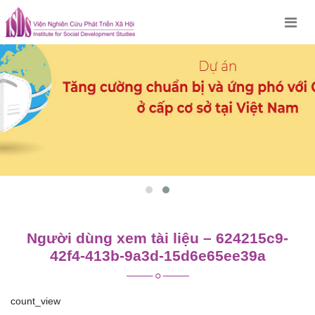
Skip
to
content
Người dùng xem tài liệu – 624215c9-
42f4-413b-9a3d-15d6e65ee39a
count_view