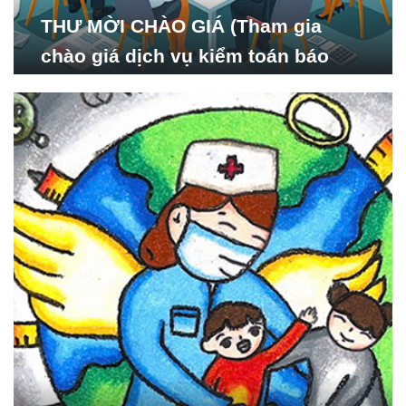
THƯ MỜI CHÀO GIÁ (Tham gia
chào giá dịch vụ kiểm toán báo
cáo tài chính năm 2024 của Viện
Nghiên cứu Phát triển Xã
hội_ISDS)