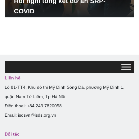
Hội nghị tổng kết dự án SRP-
COVID
Liên hệ
Lô 81-TT4, Khu đô thị Mỹ Đình Sông Đà, phường Mỹ Đình 1,
quận Nam Từ Liêm, Tp Hà Nội.
Điện thoại: +84.243.7820058
Email: isdsvn@isds.org.vn
Đối tác