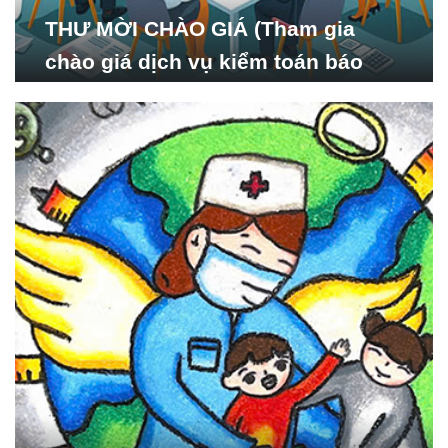
THƯ MỜI CHÀO GIÁ (Tham gia
chào giá dịch vụ kiểm toán báo
cáo tài chính năm 2024 của Viện
Nghiên cứu Phát triển Xã
hội_ISDS)