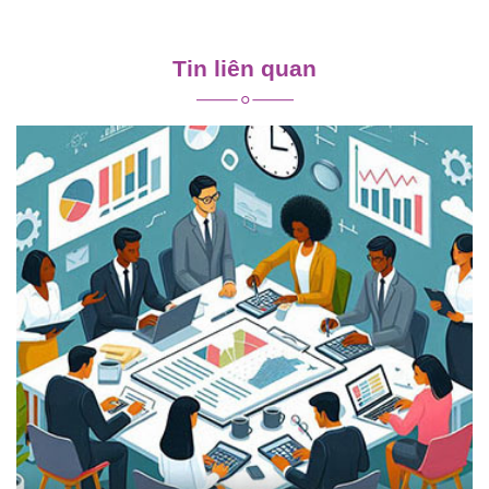
Điều
hướng
Tin liên quan
bài
viết