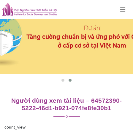
Skip
to
content
Người dùng xem tài liệu – 64572390-
5222-46d1-b921-074fe8fe30b1
count_view