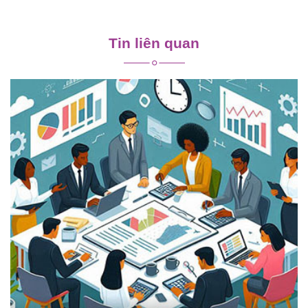
Điều
hướng
Tin liên quan
bài
viết