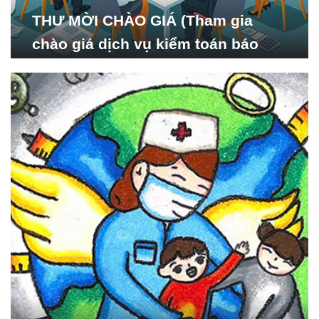
THƯ MỜI CHÀO GIÁ (Tham gia
chào giá dịch vụ kiểm toán báo
cáo tài chính năm 2024 của Viện
Nghiên cứu Phát triển Xã
hội_ISDS)