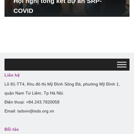
Hội nghị tổng kết dự án SRP-
COVID
Liên hệ
Lô 81-TT4, Khu đô thị Mỹ Đình Sông Đà, phường Mỹ Đình 1,
quận Nam Từ Liêm, Tp Hà Nội.
Điện thoại: +84.243.7820058
Email: isdsvn@isds.org.vn
Đối tác