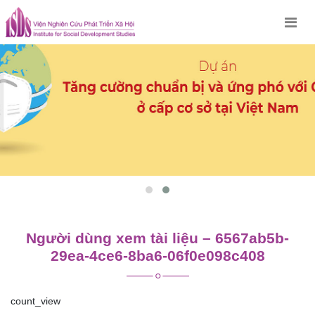
Skip
to
content
Người dùng xem tài liệu – 6567ab5b-
29ea-4ce6-8ba6-06f0e098c408
count_view