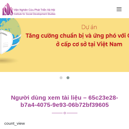
Skip
to
content
Người dùng xem tài liệu – 65c23e28-
b7a4-4075-9e93-06b72bf39605
count_view