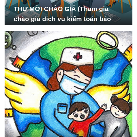
THƯ MỜI CHÀO GIÁ (Tham gia
chào giá dịch vụ kiểm toán báo
cáo tài chính năm 2024 của Viện
Nghiên cứu Phát triển Xã
hội_ISDS)