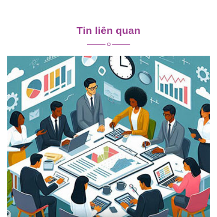
Điều
hướng
Tin liên quan
bài
viết