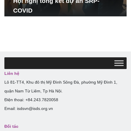
Hội nghị tổng kết dự án SRP-
COVID
Liên hệ
Lô 81-TT4, Khu đô thị Mỹ Đình Sông Đà, phường Mỹ Đình 1,
quận Nam Từ Liêm, Tp Hà Nội.
Điện thoại: +84.243.7820058
Email: isdsvn@isds.org.vn
Đối tác