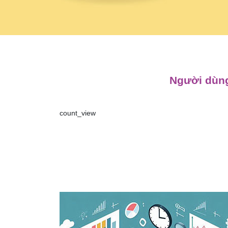
Người dùng
count_view
Điều
hướng
bài
viết