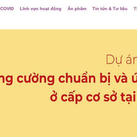
 COVID
Lĩnh vực hoạt động
Ấn phẩm
Tin tức & Tư liệu
T