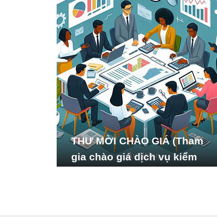
THƯ MỜI CHÀO GIÁ (Tham
gia chào giá dịch vụ kiểm
toán báo cáo tài chính năm
2024 của Viện Nghiên cứu
Phát triển Xã hội_ISDS)