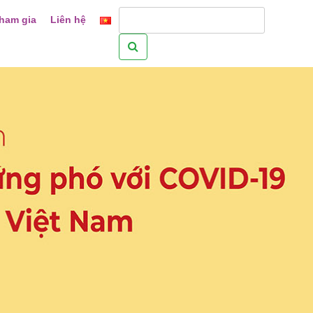
ham gia
Liên hệ
Tìm
kiếm
cho: