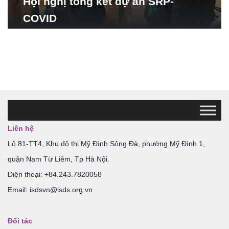
Hội nghị tổng kết dự án SRP-
COVID
Liên hệ
Lô 81-TT4, Khu đô thị Mỹ Đình Sông Đà, phường Mỹ Đình 1,
quận Nam Từ Liêm, Tp Hà Nội.
Điện thoại: +84.243.7820058
Email: isdsvn@isds.org.vn
Đối tác