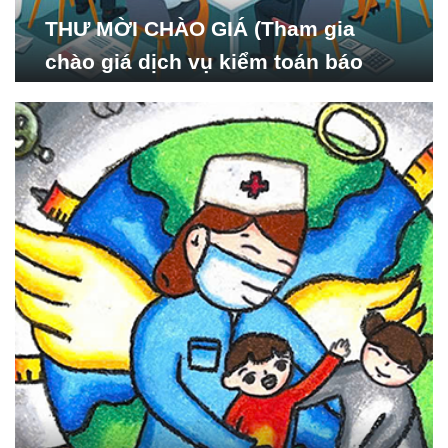
THƯ MỜI CHÀO GIÁ (Tham gia
chào giá dịch vụ kiểm toán báo
cáo tài chính năm 2024 của Viện
Nghiên cứu Phát triển Xã
hội_ISDS)