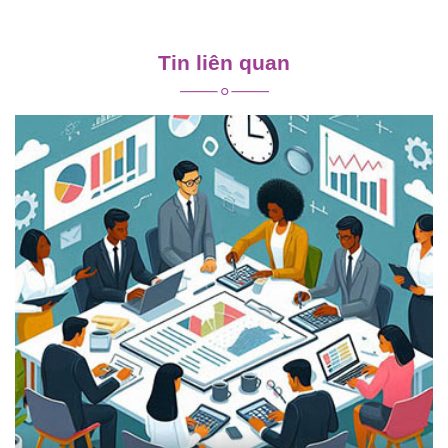
Điều
hướng
Tin liên quan
bài
viết