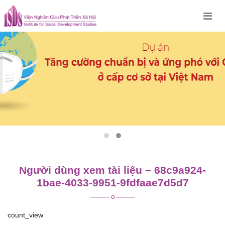
Skip
to
content
Người dùng xem tài liệu – 68c9a924-
1bae-4033-9951-9fdfaae7d5d7
count_view