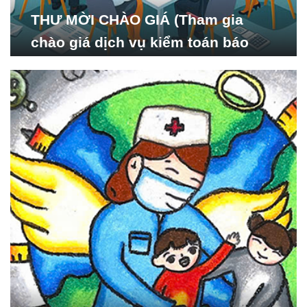
THƯ MỜI CHÀO GIÁ (Tham gia
chào giá dịch vụ kiểm toán báo
cáo tài chính năm 2024 của Viện
Nghiên cứu Phát triển Xã
hội_ISDS)