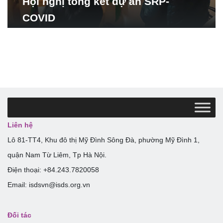
Hội nghị tổng kết dự án SRP-
COVID
Liên hệ
Lô 81-TT4, Khu đô thị Mỹ Đình Sông Đà, phường Mỹ Đình 1,
quận Nam Từ Liêm, Tp Hà Nội.
Điện thoại: +84.243.7820058
Email: isdsvn@isds.org.vn
Đối tác