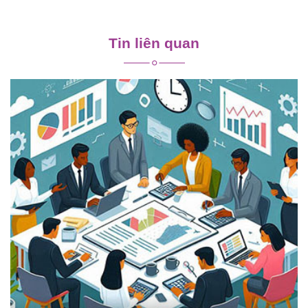
Điều
hướng
Tin liên quan
bài
viết