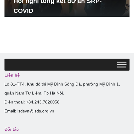
Hội nghị tổng kết dự án SRP-
COVID
Liên hệ
Lô 81-TT4, Khu đô thị Mỹ Đình Sông Đà, phường Mỹ Đình 1,
quận Nam Từ Liêm, Tp Hà Nội.
Điện thoại: +84.243.7820058
Email: isdsvn@isds.org.vn
Đối tác