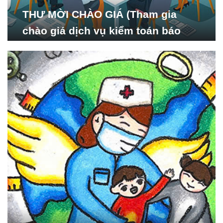
THƯ MỜI CHÀO GIÁ (Tham gia
chào giá dịch vụ kiểm toán báo
cáo tài chính năm 2024 của Viện
Nghiên cứu Phát triển Xã
hội_ISDS)