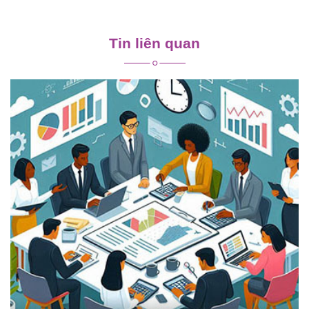
Điều
hướng
Tin liên quan
bài
viết