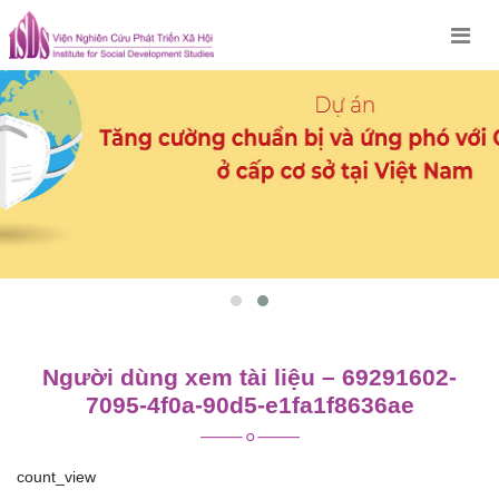
Skip
to
content
Người dùng xem tài liệu – 69291602-
7095-4f0a-90d5-e1fa1f8636ae
count_view