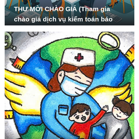
THƯ MỜI CHÀO GIÁ (Tham gia
chào giá dịch vụ kiểm toán báo
cáo tài chính năm 2024 của Viện
Nghiên cứu Phát triển Xã
hội_ISDS)