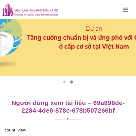
Skip
to
content
Người dùng xem tài liệu – 69a898de-
2284-4de6-878c-678b507266bf
count_view