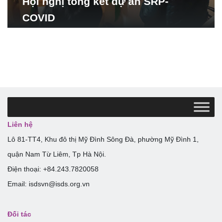
Hội nghị tổng kết dự án SRP-
COVID
Liên hệ
Lô 81-TT4, Khu đô thị Mỹ Đình Sông Đà, phường Mỹ Đình 1,
quận Nam Từ Liêm, Tp Hà Nội.
Điện thoại: +84.243.7820058
Email: isdsvn@isds.org.vn
Đối tác