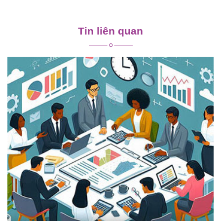
Điều
hướng
Tin liên quan
bài
viết