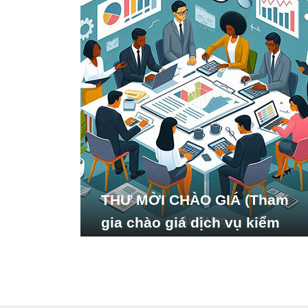
THƯ MỜI CHÀO GIÁ (Tham
gia chào giá dịch vụ kiểm
toán báo cáo tài chính năm
2024 của Viện Nghiên cứu
Phát triển Xã hội_ISDS)