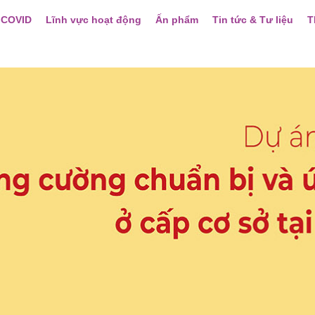
 COVID
Lĩnh vực hoạt động
Ấn phẩm
Tin tức & Tư liệu
T