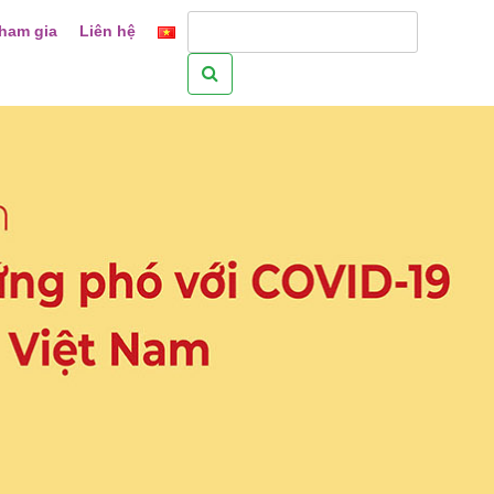
ham gia
Liên hệ
Tìm
kiếm
cho: