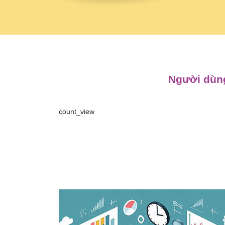
Người dùng
count_view
Điều
hướng
bài
viết