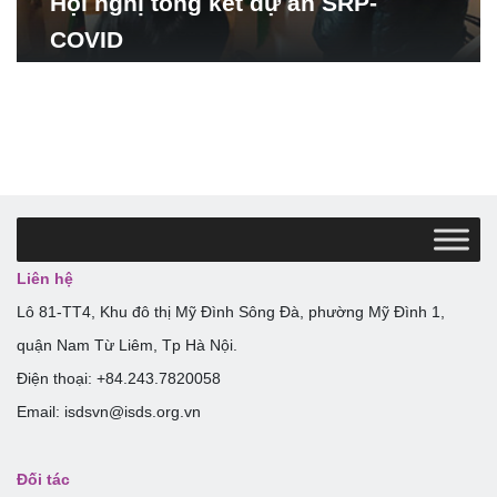
Hội nghị tổng kết dự án SRP-
COVID
Liên hệ
Lô 81-TT4, Khu đô thị Mỹ Đình Sông Đà, phường Mỹ Đình 1,
quận Nam Từ Liêm, Tp Hà Nội.
Điện thoại: +84.243.7820058
Email: isdsvn@isds.org.vn
Đối tác