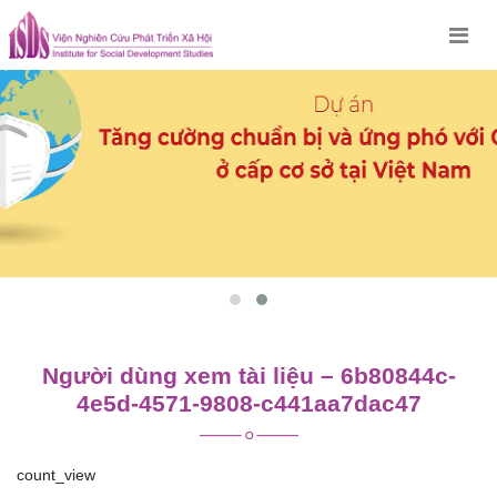
Skip
to
content
Người dùng xem tài liệu – 6b80844c-
4e5d-4571-9808-c441aa7dac47
count_view