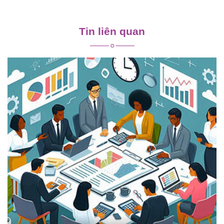
Điều
hướng
Tin liên quan
bài
viết