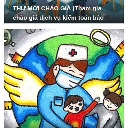
THƯ MỜI CHÀO GIÁ (Tham gia
chào giá dịch vụ kiểm toán báo
cáo tài chính năm 2024 của Viện
Nghiên cứu Phát triển Xã
hội_ISDS)