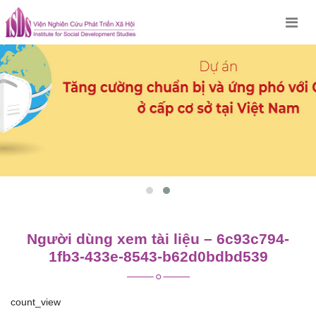
Skip
to
content
Người dùng xem tài liệu – 6c93c794-
1fb3-433e-8543-b62d0bdbd539
count_view