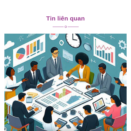
Điều
hướng
Tin liên quan
bài
viết