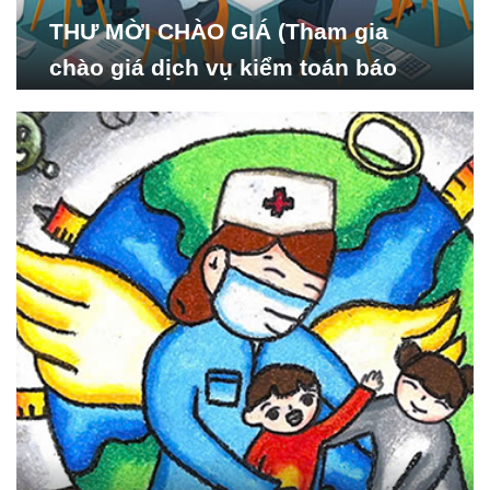
THƯ MỜI CHÀO GIÁ (Tham gia
chào giá dịch vụ kiểm toán báo
cáo tài chính năm 2024 của Viện
Nghiên cứu Phát triển Xã
hội_ISDS)