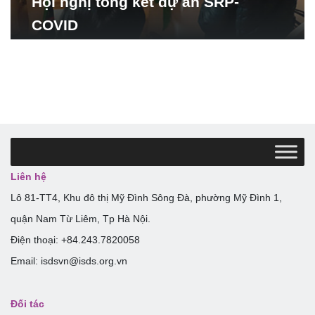
Hội nghị tổng kết dự án SRP-
COVID
Liên hệ
Lô 81-TT4, Khu đô thị Mỹ Đình Sông Đà, phường Mỹ Đình 1,
quận Nam Từ Liêm, Tp Hà Nội.
Điện thoại: +84.243.7820058
Email: isdsvn@isds.org.vn
Đối tác