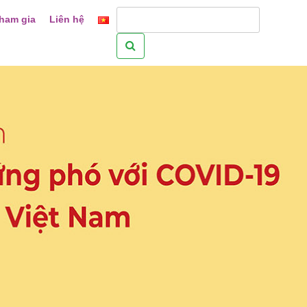
ham gia
Liên hệ
Tìm
kiếm
cho: