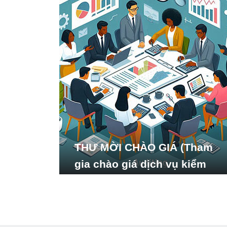
THƯ MỜI CHÀO GIÁ (Tham
gia chào giá dịch vụ kiểm
toán báo cáo tài chính năm
2024 của Viện Nghiên cứu
Phát triển Xã hội_ISDS)