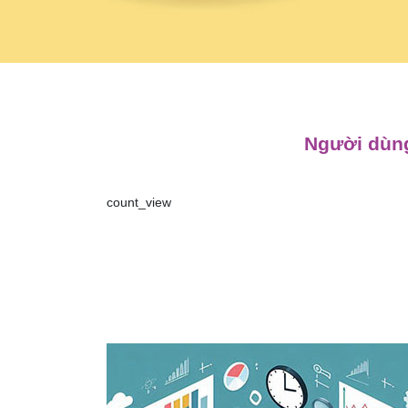
Người dùng
count_view
Điều
hướng
bài
viết