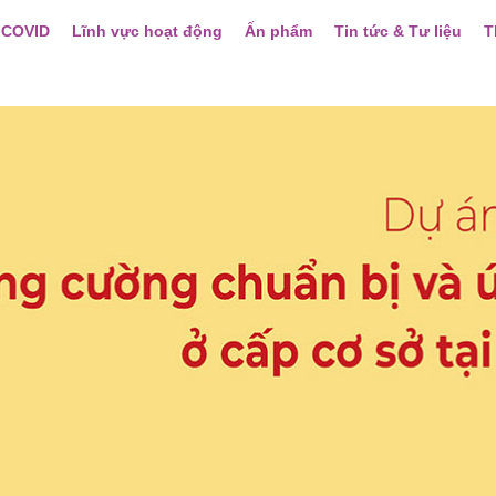
 COVID
Lĩnh vực hoạt động
Ấn phẩm
Tin tức & Tư liệu
T